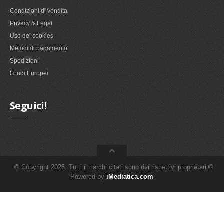
Condizioni di vendita
Privacy & Legal
Uso dei cookies
Metodi di pagamento
Spedizioni
Fondi Europei
Seguici!
© Copyright 2026. Tutti i marchi citati sono dei rispettivi proprietari.©
Powered by
iMediatica.com