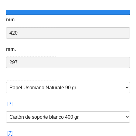
mm.
mm.
[?]
[?]