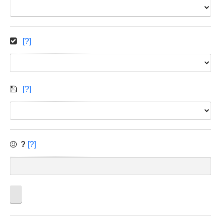
[?]
[?]
?
[?]