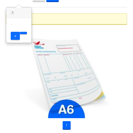
: !
?
!
.
«
!