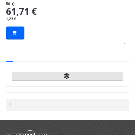
50
()
61,71 €
1,23 €
. .
!