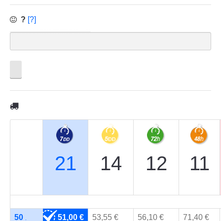
?
[?]
21
14
12
11
50
51,00 €
53,55 €
56,10 €
71,40 €
.