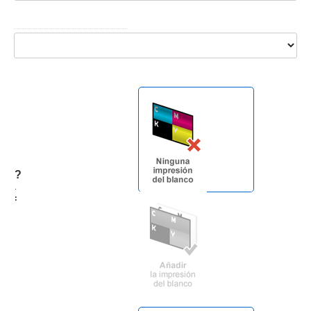
?
.
: