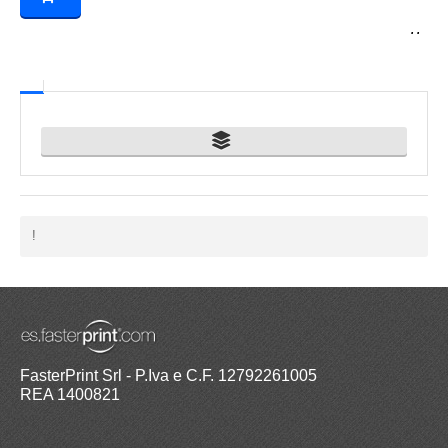
. .
!
FasterPrint Srl - P.Iva e C.F. 12792261005
REA 1400821