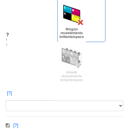
?
!
:
[?]
[?]