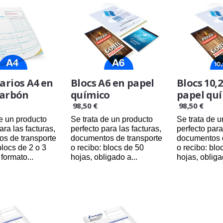
arios A4 en
Blocs A6 en papel
Blocs 10,
carbón
químico
papel qu
98,50 €
98,50 €
de un producto
Se trata de un producto
Se trata de 
ara las facturas,
perfecto para las facturas,
perfecto para
s de transporte
documentos de transporte
documentos d
blocs de 2 o 3
o recibo: blocs de 50
o recibo: blo
formato...
hojas, obligado a...
hojas, obliga
/08/2026
24/08/2026
24/08