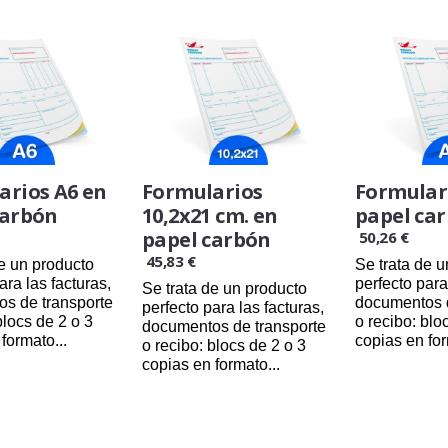
arios A6 en
Formularios
Formular
carbón
10,2x21 cm. en
papel ca
papel carbón
50,26 €
45,83 €
de un producto
Se trata de 
ara las facturas,
perfecto para
Se trata de un producto
s de transporte
documentos d
perfecto para las facturas,
blocs de 2 o 3
o recibo: blo
documentos de transporte
formato...
copias en for
o recibo: blocs de 2 o 3
copias en formato...
/08/2026
24/08
24/08/2026