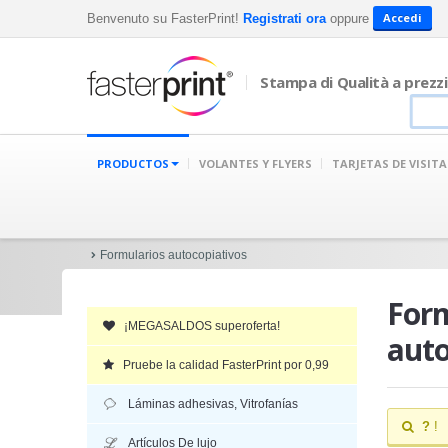
Accedi
Benvenuto su FasterPrint!
Registrati ora
oppure
Stampa di Qualità a prezzi
PRODUCTOS
VOLANTES Y FLYERS
TARJETAS DE VISITA
Formularios autocopiativos
For
¡MEGASALDOS superoferta!
aut
Pruebe la calidad FasterPrint por 0,99
Láminas adhesivas, Vitrofanías
?
!
Artículos De lujo