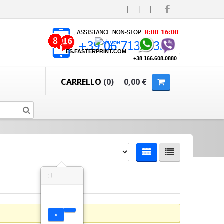
|
|
|
ES.FASTERPRINT.COM
+38 166.608.0880
CARRELLO
(0)
0,00 €
: !
.
«