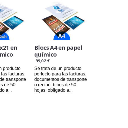
2x21 en
Blocs A4 en papel
ímico
químico
99,02 €
un producto
Se trata de un producto
 las facturas,
perfecto para las facturas,
e transporte
documentos de transporte
cs de 50
o recibo: blocs de 50
do a...
hojas, obligado a...
/2026
24/08/2026