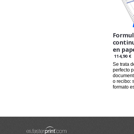
Formul
continu
en pap
114,90 €
Se trata 
perfecto p
documento
o recibo: 
formato es
24