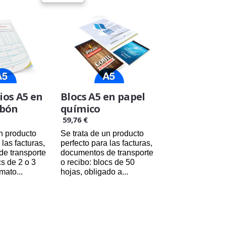
ios A5 en
Blocs A5 en papel
rbón
químico
59,76 €
un producto
Se trata de un producto
 las facturas,
perfecto para las facturas,
e transporte
documentos de transporte
cs de 2 o 3
o recibo: blocs de 50
mato...
hojas, obligado a...
/2026
24/08/2026